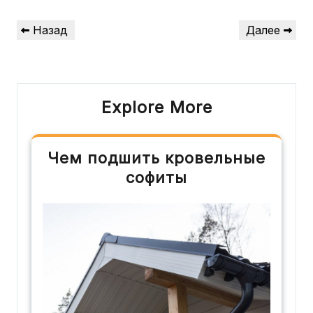
Навигация
Предыдущая
Следующая
Назад
Далее
по
запись
запись
записям
Explore More
Чем подшить кровельные
софиты