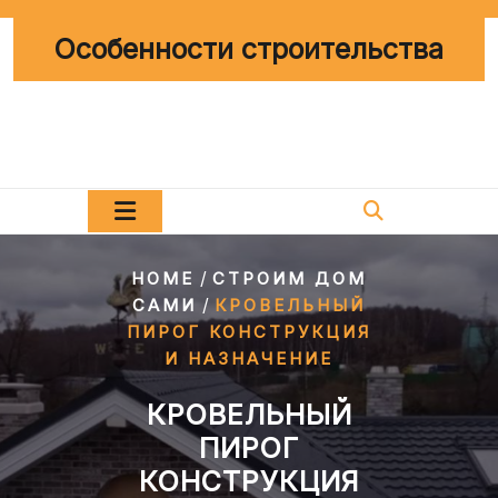
Перейти
к
Особенности строительства
содержимому
/
HOME
СТРОИМ ДОМ
/
САМИ
КРОВЕЛЬНЫЙ
ПИРОГ КОНСТРУКЦИЯ
И НАЗНАЧЕНИЕ
КРОВЕЛЬНЫЙ
ПИРОГ
КОНСТРУКЦИЯ