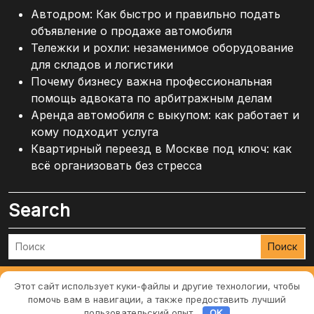
Автодром: Как быстро и правильно подать
объявление о продаже автомобиля
Тележки и рохли: незаменимое оборудование
для складов и логистики
Почему бизнесу важна профессиональная
помощь адвоката по арбитражным делам
Аренда автомобиля с выкупом: как работает и
кому подходит услуга
Квартирный переезд в Москве под ключ: как
всё организовать без стресса
Search
Поиск
Этот сайт использует куки-файлы и другие технологии, чтобы
Строительная тема WordPress
By Ovation Themes
помочь вам в навигации, а также предоставить лучший
пользовательский опыт.
OK