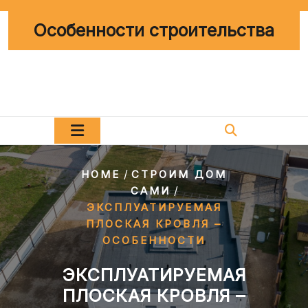
Перейти
к
Особенности строительства
содержимому
/
HOME
СТРОИМ ДОМ
/
САМИ
ЭКСПЛУАТИРУЕМАЯ
ПЛОСКАЯ КРОВЛЯ –
ОСОБЕННОСТИ
ЭКСПЛУАТИРУЕМАЯ
ПЛОСКАЯ КРОВЛЯ –