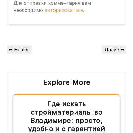
Для отправки комментария вам
необходимо
авторизоваться
.
Навигация
Предыдущая
Следующая
Назад
Далее
по
запись
запись
записям
Explore More
Где искать
стройматериалы во
Владимире: просто,
удобно и с гарантией