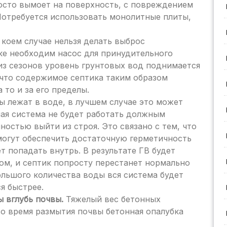
росто вымоет на поверхность, с повреждением
Потребуется использовать монолитные плиты,
коем случае нельзя делать выброс
ке необходим насос для принудительного
 из сезонов уровень грунтовых вод поднимается
, что содержимое септика таким образом
 то и за его пределы.
ы лежат в воде, в лучшем случае это может
ная система не будет работать должным
остью выйти из строя. Это связано с тем, что
 могут обеспечить достаточную герметичность
ет попадать внутрь. В результате ГВ будет
м, и септик попросту перестанет нормально
ольшого количества воды вся система будет
я быстрее.
ы вглубь почвы.
Тяжелый вес бетонных
во время размытия почвы бетонная опалубка