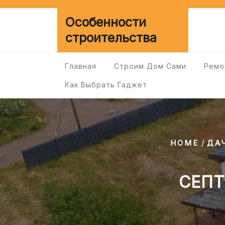
Перейти
к
Особенности
содержимому
строительства
Главная
Строим Дом Сами
Ремо
Как Выбрать Гаджет
/
HOME
ДА
СЕПТ