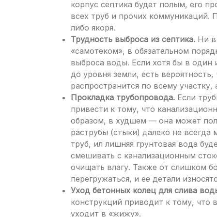
корпус септика будет полым, его п
всех труб и прочих коммуникаций. 
либо якоря.
Трудность выброса из септика.
Ни в 
«самотеком», в обязательном поряд
выброса воды. Если хотя бы в один
до уровня земли, есть вероятность
распространится по всему участку, а
Прокладка трубопровода.
Если труб
привести к тому, что канализацион
образом, в худшем — она может полн
раструбы (стыки) далеко не всегда
труб, ил лишняя грунтовая вода буд
смешивать с канализационным стоко
очищать влагу. Также от слишком б
перегружаться, и ее детали износятс
Уход бетонных колец для слива вод
конструкций приводит к тому, что 
уходит в «жижу».