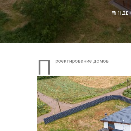
11 ДЕ
П
роектирование домов