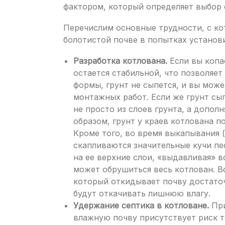
фактором, который определяет выбор 
Перечислим основные трудности, с к
болотистой почве в попытках установ
Разработка котлована.
Если вы копа
остается стабильной, что позволяе
формы, грунт не сыпется, и вы мож
монтажных работ. Если же грунт сы
не просто из слоев грунта, а допол
образом, грунт у краев котлована п
Кроме того, во время выкапывания 
скапливаются значительные кучи пе
на ее верхние слои, «выдавливая» в
может обрушиться весь котлован. В
который откидывает почву достаточ
будут откачивать лишнюю влагу.
Удержание септика в котловане.
При
влажную почву присутствует риск то