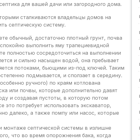
септика для вашей дачи или загородного дома.
оторыми сталкиваются владельцы домов на
ить септическую систему.
ете обычный, достаточно плотный грунт, почва
т спокойно выполнить яму трапециевидной
ете полностью сосредоточиться на выполнении
пется и сильно насыщен водой, она пребывает
няется потоками, бьющими из-под ключей. Таким
остепенно подмывается, и сползает в середину.
(особенно ручного) по краям котлована
ска или почвы, которые дополнительно давят
оду и создавая пустоты, в которую потом
се это потребует использовать экскаватор,
но далеко, а также помпу или насос, которые
 монтаже септической системы в излишне
го, что во время опорожнения бака, когда