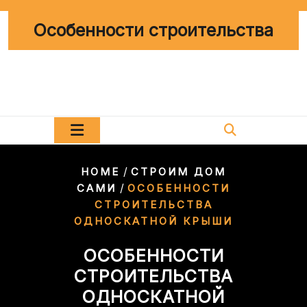
Перейти
к
Особенности строительства
содержимому
/
HOME
СТРОИМ ДОМ
/
САМИ
ОСОБЕННОСТИ
СТРОИТЕЛЬСТВА
ОДНОСКАТНОЙ КРЫШИ
ОСОБЕННОСТИ
СТРОИТЕЛЬСТВА
ОДНОСКАТНОЙ