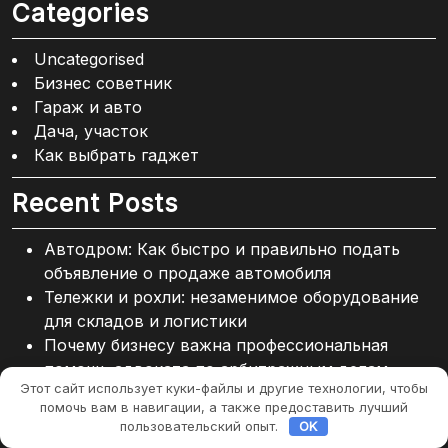
Categories
Uncategorised
Бизнес советник
Гараж и авто
Дача, участок
Как выбрать гаджет
Recent Posts
Автодром: Как быстро и правильно подать
объявление о продаже автомобиля
Тележки и рохли: незаменимое оборудование
для складов и логистики
Почему бизнесу важна профессиональная
помощь адвоката по арбитражным делам
Этот сайт использует куки-файлы и другие технологии, чтобы
Аренда автомобиля с выкупом: как работает и
помочь вам в навигации, а также предоставить лучший
кому подходит услуга
пользовательский опыт.
OK
Квартирный переезд в Москве под ключ: как