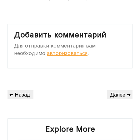
Добавить комментарий
Для отправки комментария вам
необходимо
авторизоваться
.
Навигация
Предыдущая
Следующая
Назад
Далее
по
запись
запись
записям
Explore More