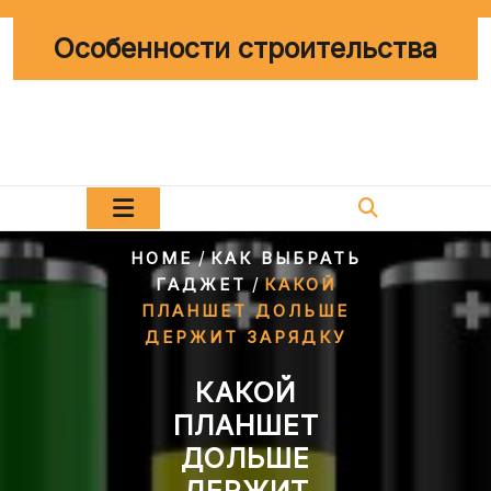
Перейти
к
Особенности строительства
содержимому
/
HOME
КАК ВЫБРАТЬ
/
ГАДЖЕТ
КАКОЙ
ПЛАНШЕТ ДОЛЬШЕ
ДЕРЖИТ ЗАРЯДКУ
КАКОЙ
ПЛАНШЕТ
ДОЛЬШЕ