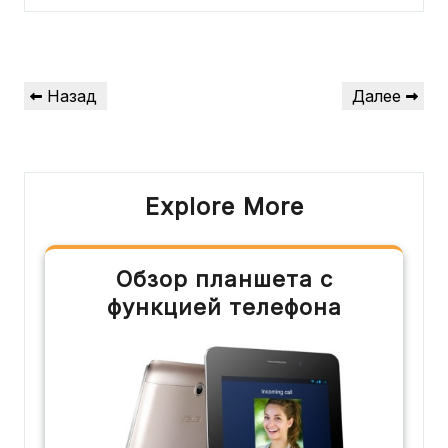
Навигация
Предыдущая
Следующая
Назад
Далее
по
запись
запись
записям
Explore More
Обзор планшета с
функцией телефона