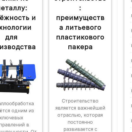
еталлу:
:
ёжность и
преимуществ
хнологии
а литьевого
для
пластикового
изводства
пакера
Строительство
ллообработка
является важнейшей
ётся одним из
отраслью, которая
ключевых
постоянно
правлений в
развивается с
шленности. От