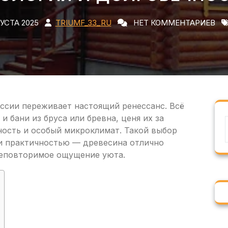
ГУСТА 2025
TRIUMF_33_RU
НЕТ КОММЕНТАРИЕВ
оссии переживает настоящий ренессанс. Всё
 бани из бруса или бревна, ценя их за
ность и особый микроклимат. Такой выбор
 и практичностью — древесина отлично
неповторимое ощущение уюта.