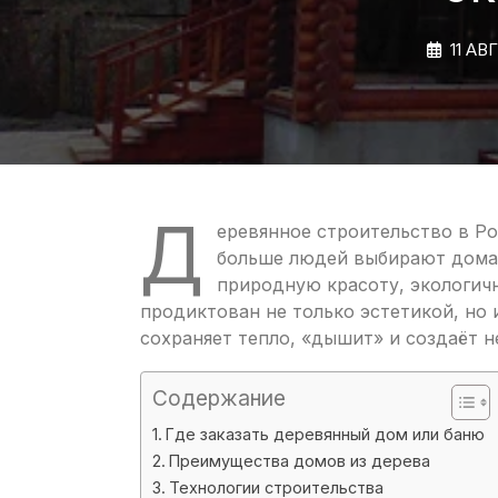
11 АВ
Д
еревянное строительство в Р
больше людей выбирают дома и
природную красоту, экологич
продиктован не только эстетикой, но
сохраняет тепло, «дышит» и создаёт 
Содержание
Где заказать деревянный дом или баню
Преимущества домов из дерева
Технологии строительства