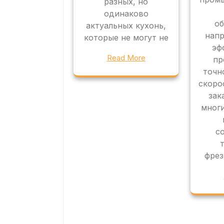
разных, но
одинаково
об
актуальных кухонь,
напр
которые не могут не
эф
Read More
пр
точн
скоро
зак
мног
с
фрез