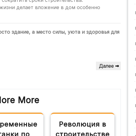
сократить сроки строительства.
жизни делает вложение в дом особенно
сто здание, а место силы, уюта и здоровья для
Следующая
Далее
запись
lore More
ременные
Революция в
танки по
строительстве