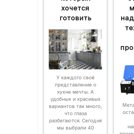
хочется
м
готовить
над
те
про
У каждого своё
представление о
кухне мечты. А
удобных и красивых
Мета
вариантов так много,
оста
что глаза
разбегаются. Сегодня
на
мы выбрали 40
промы