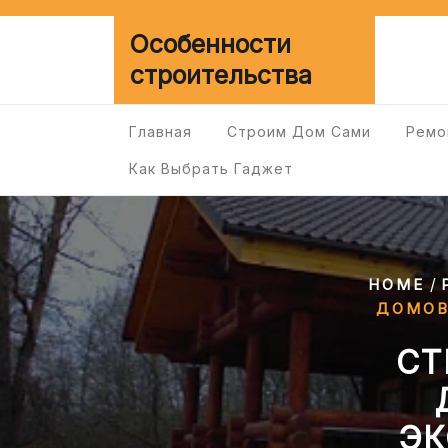
Перейти
к
Особенности
содержимому
строительства
Главная
Строим Дом Сами
Ремо
Как Выбрать Гаджет
/
HOME
ДОМОВ
СТ
ЭК