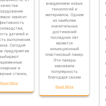
внедрением новых
качества
технологий и
орудования
материалов. Одним
ямую зависит
из наиболее
фективность
значительных
оизводства,
достижений
ость деталей и
последних лет
сть выполнения
является
азов. Сегодня
инъекционный
ие предприятия
пластиковый пакер.
выбирают
Эти пакеры
овременные
завоевали
токарные и
популярность
ерные станки,
благодаря своим
Read More
Read More