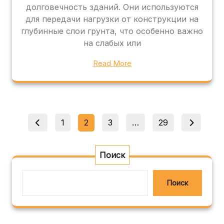
долговечность зданий. Они используются
для передачи нагрузки от конструкции на
глубинные слои грунта, что особенно важно
на слабых или
Read More
Пагинация
Страница
Страница
Страница
Страница
1
2
3
…
29
записей
Поиск
Поиск