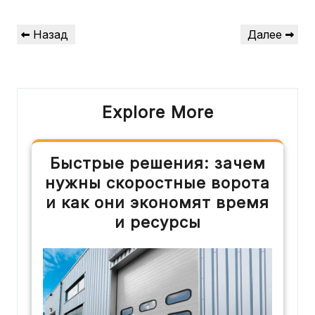
Навигация
Предыдущая
Следующая
Назад
Далее
по
запись
запись
записям
Explore More
Быстрые решения: зачем
нужны скоростные ворота
и как они экономят время
и ресурсы