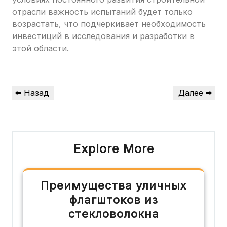
отрасли важность испытаний будет только
возрастать, что подчеркивает необходимость
инвестиций в исследования и разработки в
этой области.
Навигация
Предыдущая
Следующая
Назад
Далее
по
запись
запись
записям
Explore More
Преимущества уличных
флагштоков из
стекловолокна