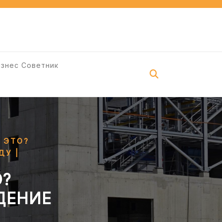
изнес Советник
 ЭТО?
ДУ |
О?
ДЕНИЕ