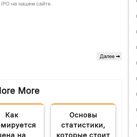
IPO на нашем сайте.
Следующая
Далее
запись
lore More
Как
Основы
рмируется
статистики,
цена на
которые стоит