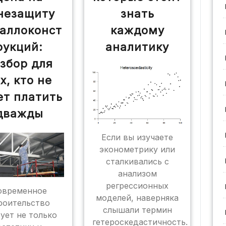
незащиту
знать
аллоконст
каждому
рукций:
аналитику
збор для
х, кто не
ет платить
дважды
Если вы изучаете
эконометрику или
сталкивались с
анализом
регрессионных
овременное
моделей, наверняка
роительство
слышали термин
ует не только
гетероскедастичность.