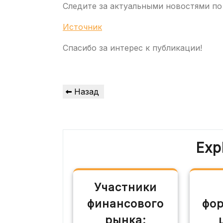
Следите за актуальными новостями по 
Источник
Спасибо за интерес к публикации!
Навигация
Предыдущая
Назад
по
запись
записям
Exp
Участники
финансового
фо
рынка: