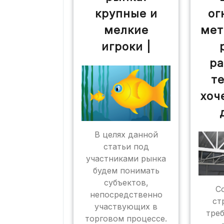
крупные и
ог
мелкие
мет
игроки |
ра
те
хоч
В целях данной
статьи под
участниками рынка
будем понимать
субъектов,
С
непосредственно
ст
участвующих в
треб
торговом процессе.