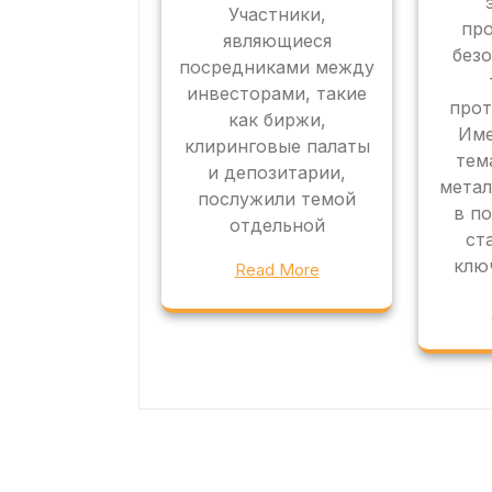
Участники,
про
являющиеся
без
посредниками между
инвесторами, такие
прот
как биржи,
Име
клиринговые палаты
тем
и депозитарии,
метал
послужили темой
в п
отдельной
ст
клю
Read More