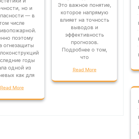
эстетики и
Это важное понятие,
чности, но и
которое напрямую
опасности — в
влияет на точность
том числе
выводов и
ивопожарной.
эффективность
нно поэтому
прогнозов.
а огнезащиты
Подробнее о том,
локонструкций
что
оследние годы
ала одной из
Read More
чевых как для
Read More