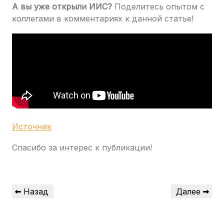
А вы уже открыли ИИС?
Поделитесь опытом с
коллегами в комментариях к данной статье!
Источник
Спасибо за интерес к публикации!
Навигация
Предыдущая
Следующая
Назад
Далее
по
запись
запись
записям