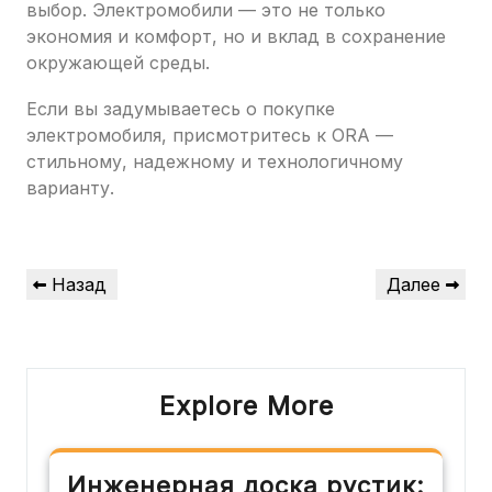
выбор. Электромобили — это не только
экономия и комфорт, но и вклад в сохранение
окружающей среды.
Если вы задумываетесь о покупке
электромобиля, присмотритесь к ORA —
стильному, надежному и технологичному
варианту.
Навигация
Предыдущая
Следующая
Назад
Далее
по
запись
запись
записям
Explore More
Инженерная доска рустик: