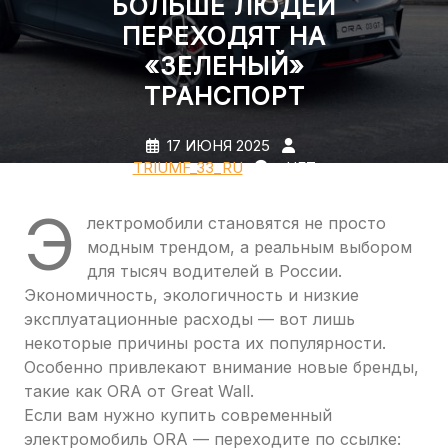
БОЛЬШЕ ЛЮДЕЙ
ПЕРЕХОДЯТ НА
«ЗЕЛЕНЫЙ»
ТРАНСПОРТ
17 ИЮНЯ 2025
TRIUMF_33_RU
НЕТ
КОММЕНТАРИЕВ
0 TAGS
Э
лектромобили становятся не просто
модным трендом, а реальным выбором
для тысяч водителей в России.
Экономичность, экологичность и низкие
эксплуатационные расходы — вот лишь
некоторые причины роста их популярности.
Особенно привлекают внимание новые бренды,
такие как ORA от Great Wall.
Если вам нужно купить современный
электромобиль ORA — переходите по ссылке: