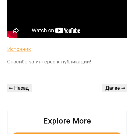
Источник
Спасибо за интерес к публикации!
Навигация
Предыдущая
Следующая
Назад
Далее
по
запись
запись
записям
Explore More